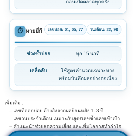
ก่อนเปิดตลาดทุกครั้ง
เลขบ่อย: 01, 05, 77
วนเดือน: 22, 90
⏱️
หวยยี่กี
ช่วงซ้ำบ่อย
ทุก 15 นาที
เคล็ดลับ
ใช้สูตรคำนวณเฉพาะทาง
พร้อมบันทึกผลอย่างต่อเนื่อง
เพิ่มเติม :
– เลขที่ออกบ่อย อ้างอิงจากผลย้อนหลัง 1–3 ปี
– เลขวนประจำเดือน เหมาะกับสูตรเลขซ้ำ/เลขเข้าเป้า
– คำแนะนำช่วยลดความเสี่ยง และเพิ่มโอกาสทำกำไร