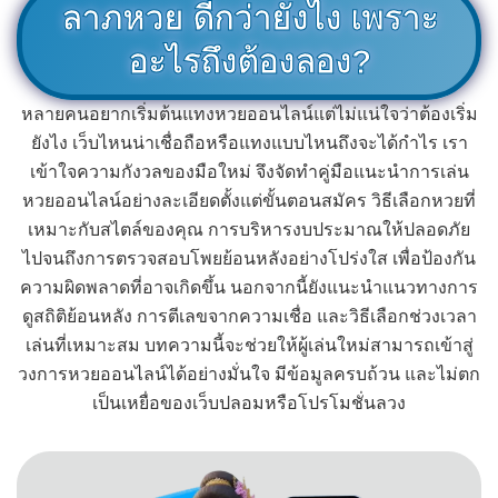
ลาภหวย ดีกว่ายังไง เพราะ
อะไรถึงต้องลอง?
หลายคนอยากเริ่มต้นแทงหวยออนไลน์แต่ไม่แน่ใจว่าต้องเริ่ม
ยังไง เว็บไหนน่าเชื่อถือหรือแทงแบบไหนถึงจะได้กำไร เรา
เข้าใจความกังวลของมือใหม่ จึงจัดทำคู่มือแนะนำการเล่น
หวยออนไลน์อย่างละเอียดตั้งแต่ขั้นตอนสมัคร วิธีเลือกหวยที่
เหมาะกับสไตล์ของคุณ การบริหารงบประมาณให้ปลอดภัย
ไปจนถึงการตรวจสอบโพยย้อนหลังอย่างโปร่งใส เพื่อป้องกัน
ความผิดพลาดที่อาจเกิดขึ้น นอกจากนี้ยังแนะนำแนวทางการ
ดูสถิติย้อนหลัง การตีเลขจากความเชื่อ และวิธีเลือกช่วงเวลา
เล่นที่เหมาะสม บทความนี้จะช่วยให้ผู้เล่นใหม่สามารถเข้าสู่
วงการหวยออนไลน์ได้อย่างมั่นใจ มีข้อมูลครบถ้วน และไม่ตก
เป็นเหยื่อของเว็บปลอมหรือโปรโมชั่นลวง