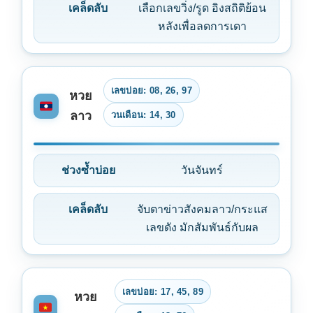
เคล็ดลับ
เลือกเลขวิ่ง/รูด อิงสถิติย้อน
หลังเพื่อลดการเดา
เลขบ่อย: 08, 26, 97
หวย
ลาว
วนเดือน: 14, 30
ช่วงซ้ำบ่อย
วันจันทร์
เคล็ดลับ
จับตาข่าวสังคมลาว/กระแส
เลขดัง มักสัมพันธ์กับผล
เลขบ่อย: 17, 45, 89
หวย