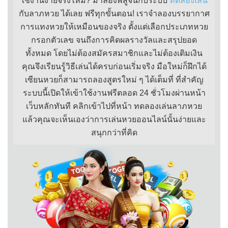
ใช้งานง่ายจริงไหม? มาลองพิสูจน์กับระบบ
ทดลองเล่น
กับลาภหวย ได้เลย ฟรีทุกขั้นตอน! เราจำลองบรรยากาศ
การแทงหวยให้เหมือนของจริง ตั้งแต่เลือกประเภทหวย
กรอกตัวเลข จนถึงการคิดผลรางวัลและสรุปยอด
ทั้งหมด โดยไม่ต้องสมัครสมาชิกและไม่ต้องเติมเงิน
คุณจึงเรียนรู้วิธีเล่นได้ครบก่อนเริ่มจริง มือใหม่ก็ฝึกได้
เซียนหวยก็สามารถลองสูตรใหม่ ๆ ได้เต็มที่ ที่สำคัญ
ระบบนี้เปิดให้เข้าใช้งานฟรีตลอด 24 ชั่วโมงผ่านหน้า
เว็บหลักทันที คลิกเข้าไปที่หน้า ทดลองเล่นลาภหวย
แล้วคุณจะเห็นเองว่าการเล่นหวยออนไลน์นั้นง่ายและ
สนุกกว่าที่คิด