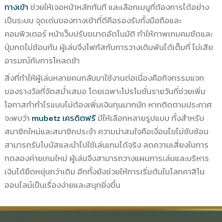
ทางเข้า
ช่วยให้เจอหน้าหลักทันที และเลือกเมนูที่ต้องการได้อย่าง
เป็นระบบ จุดเด่นของทางเข้าที่ดีคือรองรับทั้งมือถือและ
คอมพิวเตอร์ หน้าเว็บปรับขนาดอัตโนมัติ ทำให้ภาพเกมคมชัดและ
ปุ่มกดไม่ซ้อนกัน ผู้เล่นจึงโฟกัสกับการวางเดิมพันได้เต็มที่ ไม่เสีย
อารมณ์กับการโหลดช้า
สิ่งที่ทำให้ผู้เล่นหลายคนกลับมาใช้งานต่อเนื่องคือกิจกรรมแจก
ของรางวัลที่จัดสม่ำเสมอ โดยเฉพาะโปรโมชั่นรายวันที่ช่วยเพิ่ม
โอกาสทำกำไรแบบไม่ต้องเพิ่มเงินทุนมากนัก หากติดตามประกาศ
จะพบว่า
mubetz เครดิตฟรี
มีให้เลือกหลายรูปแบบ ทั้งสำหรับ
สมาชิกใหม่และสมาชิกประจำ ความน่าสนใจคือเงื่อนไขไม่ซับซ้อน
สามารถรับโบนัสและนำไปใช้เล่นเกมได้จริง ลดความเสี่ยงในการ
ทดลองค่ายเกมใหม่ ผู้เล่นจึงสามารถวางแผนการเล่นและบริหาร
เงินได้ยืดหยุ่นกว่าเดิม อีกทั้งยังช่วยให้การเริ่มต้นในโลกคาสิโน
ออนไลน์เป็นเรื่องง่ายและสนุกยิ่งขึ้น