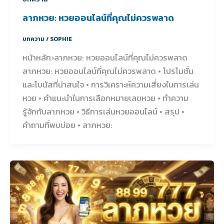
ลาภหวย: หวยออนไลน์ที่คุณไม่ควรพลาด
บทความ
/
SOPHIE
หน้าหลัก›ลาภหวย: หวยออนไลน์ที่คุณไม่ควรพลาด
ลาภหวย: หวยออนไลน์ที่คุณไม่ควรพลาด • โปรโมชั่น
และโบนัสที่น่าสนใจ • การวิเคราะห์ความเสี่ยงในการเล่น
หวย • คำแนะนำในการเลือกหมายเลขหวย • ทำความ
รู้จักกับลาภหวย • วิธีการเล่นหวยออนไลน์ • สรุป •
คำถามที่พบบ่อย • ลาภหวย: