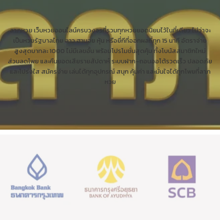
ลาภหวย เว็บหวยออนไลน์ครบวงจรที่รวมทุกหวยยอดนิยมไว้ในที่เดียว ไม่ว่าจะ
เป็นหวยรัฐบาลไทย ลาว ฮานอย หุ้น หรือยี่กีที่ออกผลถี่ทุก 15 นาที อัตราจ่าย
สูงสุดบาทละ 1000 ไม่มีเลขอั้น พร้อมโปรโมชั่นสุดคุ้ม ทั้งโบนัสสมาชิกใหม่
ส่วนลดโพย และคืนยอดเสียรายสัปดาห์ ระบบฝาก–ถอนออโต้รวดเร็ว ปลอดภัย
และโปร่งใส สมัครง่าย เล่นได้ทุกอุปกรณ์ สนุก คุ้มค่า และมั่นใจได้ทุกโพยที่ลาภ
หวย