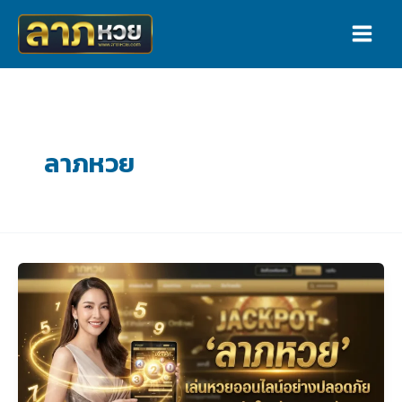
Skip
to
content
ลาภหวย