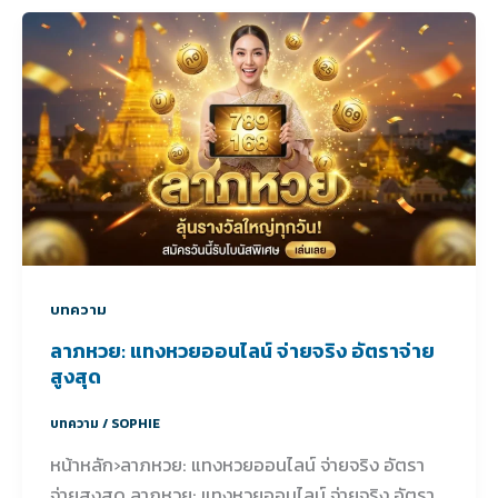
บทความ
ลาภหวย: แทงหวยออนไลน์ จ่ายจริง อัตราจ่าย
สูงสุด
บทความ
/
SOPHIE
หน้าหลัก›ลาภหวย: แทงหวยออนไลน์ จ่ายจริง อัตรา
จ่ายสูงสุด ลาภหวย: แทงหวยออนไลน์ จ่ายจริง อัตรา